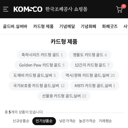
0
골드바.실버바
카드형 제품
기념메달
기념화폐
화폐굿즈
사
카드형 제품
축하시리즈 카드형 골드
1
영물도 카드형 골드
6
Golden Paw 카드형 골드
5
12간지 카드형 골드
7
도깨비 카드형 골드,실버
5
역사/문화 카드형 골드,실버
20
국가보호종 카드형 골드,실버
12
MBTI 카드형 골드,실버
1
선물용 카드형 골드,실버
22
총
5
개의 상품이 있습니다.
신규상품순
인기상품순
낮은가격순
높은가격순
거래평순