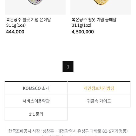
복온공주 활옷 기념 은메달
복온공주 활옷 기념 금메달
31.1g(1oz)
31.1g(1oz)
444,000
4,500,000
1
KOMSCO 소개
개인정보처리방침
서비스이용약관
귀금속 가이드
1:1 문의
한국조폐공사 사장
성창훈
대전광역시 유성구 과학로 80-67(가정동)