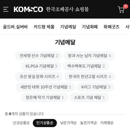
0
골드바.실버바
카드형 제품
기념메달
기념화폐
화폐굿즈
사
기념메달
안세영 선수 기념메달
2
왕과 사는 남자 기념메달
4
KLPGA 기념메달
3
백수백복도 기념메달
2
조선 왕실 문화 시리즈
4
한국의 천년고찰 시리즈
4
세븐틴 데뷔 10주년 기념메달
1
K리그 기념메달
3
정은혜 작가 기념메달
1
스포츠 기념 메달
1
총
4
개의 상품이 있습니다.
신규상품순
인기상품순
낮은가격순
높은가격순
거래평순