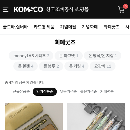
0
골드바.실버바
카드형 제품
기념메달
기념화폐
화폐굿즈
사
화폐굿즈
moneyLAB 시리즈
2
돈 마그넷
1
돈 방석/돈 지갑
1
돈 볼펜
4
돈 봉투
2
돈 키링
4
요판화
11
총
4
개의 상품이 있습니다.
신규상품순
인기상품순
낮은가격순
높은가격순
거래평순