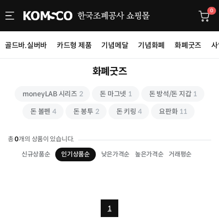
0
골드바.실버바
카드형 제품
기념메달
기념화폐
화폐굿즈
사
화폐굿즈
moneyLAB 시리즈
2
돈 마그넷
1
돈 방석/돈 지갑
1
돈 볼펜
4
돈 봉투
2
돈 키링
4
요판화
11
총
0
개의 상품이 있습니다.
신규상품순
인기상품순
낮은가격순
높은가격순
거래평순
1