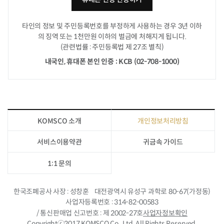
타인의 정보 및 주민등록번호를 부정하게 사용하는 경우
3년 이하
의 징역 또는 1천만원 이하의 벌금에 처해지게 됩니다.
(관련법률 : 주민등록법 제 27조 별칙)
내국인, 휴대폰 본인 인증 : KCB (02-708-1000)
KOMSCO 소개
개인정보처리방침
서비스이용약관
귀금속 가이드
1:1 문의
한국조폐공사 사장
성창훈
대전광역시 유성구 과학로 80-67(가정동)
사업자등록번호
314-82-00583
/ 통신판매업 신고번호
제 2002-27호
사업자정보확인
Copyrightⓒ2017 KOMSCO Co,. Ltd. All Rights Reserved.