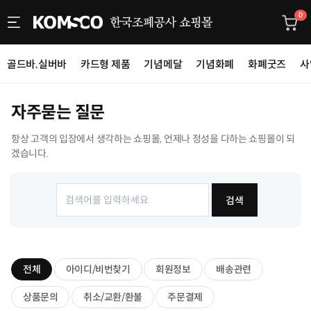
0
골드바.실버바
카드형 제품
기념메달
기념화폐
화폐굿즈
사
자주묻는 질문
항상 고객의 입장에서 생각하는 쇼핑몰, 언제나 정성을 다하는 쇼핑몰이 되
겠습니다.
검색
전체
아이디/비번찾기
회원정보
배송관련
상품문의
취소/교환/환불
주문결제