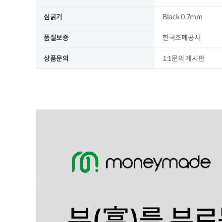
심굵기
Black 0.7mm
품질보증
한국조폐공사
상품문의
1:1문의 게시판