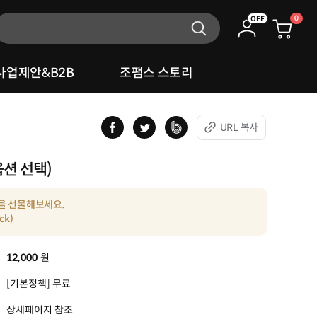
0
OFF
사업제안&B2B
조팸스 스토리
URL 복사
션 선택)
을 선물해보세요.
ck)
12,000
원
[기본정책] 무료
상세페이지 참조