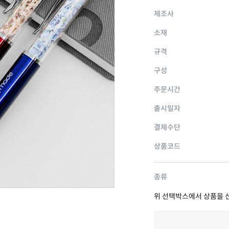
제조사
소재
규격
구성
주문시간
출시일자
결제수단
상품코드
종류
위 선택박스에서 상품을 선