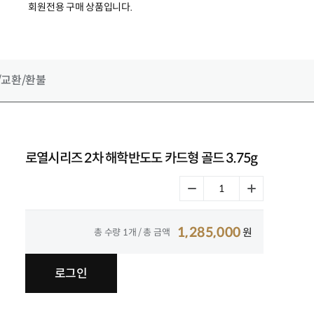
회원전용 구매 상품입니다.
/교환
/환불
로열시리즈 2차 해학반도도 카드형 골드 3.75g
1,285,000
원
총 수량
1
개 / 총 금액
로그인