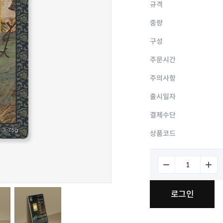
규격
중량
구성
주문시간
주의사항
출시일자
결제수단
상품코드
로그인