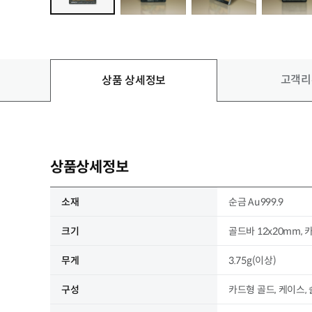
고객
리
상품
상세정보
상품상세정보
소재
순금 Au999.9
크기
골드바 12x20mm, 
무게
3.75g(이상)
구성
카드형 골드, 케이스,