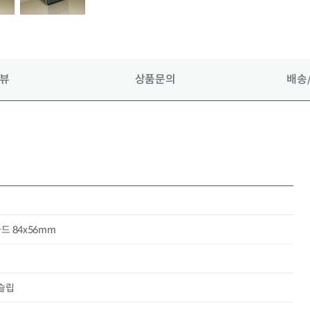
뷰
상품
문의
배송
카드 84x56mm
 슬립