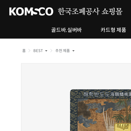
골드바.실버바
카드형 제품
홈
BEST
추천 제품