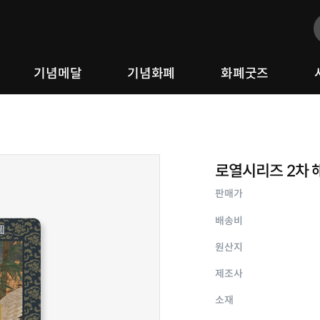
기념메달
기념화폐
화폐굿즈
로열시리즈 2차 해
판매가
배송비
원산지
제조사
소재