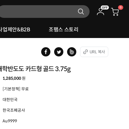
0
OFF
사업제안&B2B
조팸스 스토리
URL 복사
학반도도 카드형 골드 3.75g
1,285,000
원
[기본정책] 무료
대한민국
한국조폐공사
Au9999