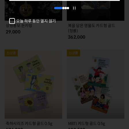
1
2
3
4
자
동
오늘 하루 동안 열지 않기
넘
상평통보 돈키링
복을 담은 영물도 카드형 골드
김
(청룡)
29,000
정
362,000
지
축하시리즈 카드형 골드 0.5g
MBTI 카드형 골드 0.5g