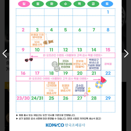
이
다
2026 KLPGA 카드형 실버 (7.2.
2026 KLPGA 기념 은메달 (7.2.
전
음
출고)
출고)
슬
슬
70,000
350,000
라
라
이
이
드
드