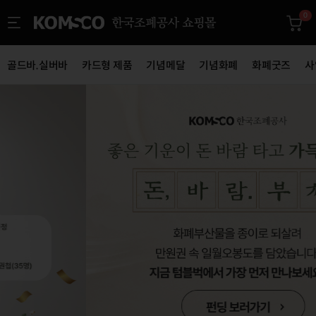
0
골드바.실버바
카드형 제품
기념메달
기념화폐
화폐굿즈
사