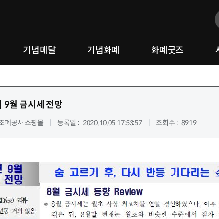
기념메달
기념화폐
화폐굿즈
]
9월 금시세 전망
조폐공사 쇼핑몰
등록일
2020.10.05 17:53:57
조회수
8919