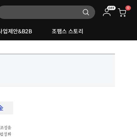
0
OFF
사업제안&B2B
조팸스 스토리