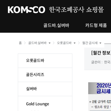
골드바.실버바
카드형 제품
홈
골드바.실버바
오롯골드바
월간 금시세
[월간 정보
오롯골드바
글쓴이
한국
골든시리즈
실버바
Gold Lounge