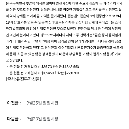
을 촉구하면서 부양책 의지를 보이며 안전자산에 대한 수요가 감소해 금 가격의 하락세
를 이끈 것으로 판단된다
.
뉴욕증시에서도 양호한 기업실적으로 증시를 뒷받침했고 달
러 역시 강세를 보이며 금 가격을 끌어내렸다
.
존슨앤드존슨이
1
회 접종만으로 코로나
19
예방 효과를 얻을 수 있는 백신 후보물질의 최종 임상시험 단계에 들어갔다는 소식
까지 발표되며 금 값에 악재로 작용한 것으로 보인다
.
전문가들 역시 금 가격에 부정적
인 의견이 늘어나고 있다
.
뱅크오브차이나의 시아오 푸 전략가는
"
금은 증시 움직임에
따라 더 내릴 수 있다
"
면서
"
위험 회피 심리로 인해 달러가 강세를 나타내는 것이 금값
에 악재로 작용하고 있다
"
고 분석했고
,
이어
"
코로나
19
확진자수가 급증한다고 해도 이
미 올해 초 쓸 수 있는 많은 정책을 썼기 때문에 부양책을 더 많이 펼치지 않을 것”이라
고 전망했다
.
ㆍ 금 현물 전 거래일 대비
$35.73
하락한
$1863.550
ㆍ 은
현물
전 거래일 대비
$1.5450
하락한
$22.8700
[출처:유진투자선물]
이전글
9월25일 일일시황
다음글
9월23일 일일시황