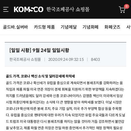
0
골드바.실버바
카드형 제품
기념메달
기념화폐
화폐굿즈
사
[일일 시황]
9월 24일 일일시황
한국조폐공사 쇼핑몰
2020.09.24 09:32:15
8403
골드 가격, 코로나 백신 소식 및 달러강세에 하락세
골드 가격은 코로나 확산세가 유럽을 중심으로 계속되면서 봉쇄조치를 강화하려는 움
직임과 제롬 파월 미국 연준 의장이 경제 회복을 지원하기 위한 부양책을 지속하겠다는
의지를 드러냈음에도 달러 강세와 신종 코로나바이러스 감염증 백신이 미국에서 임상
시험 최종단계에 들어갔다는 소식에 더 큰 영향을 받아 하락세를 보였다
.
이날 시장은
코로나
19
확산에 따른 봉쇄 조치
,
주요 기업 실적
,
미국 추가 부양책 협상 등을 주목했
다
.
유럽을 중심으로 팬데믹에 대한 우려가 지속 되었지만 유럽 주요국들과 다르게 도널
드 트럼프 미국 대통령은 다시 봉쇄조치를 하지는 않을 것이라 거듭 강조하면서 불안감
을 낮추었고
,
제롬 파월 연준 의장은 전일 하원 증언에서 추가적인 재정 정책의 필요성