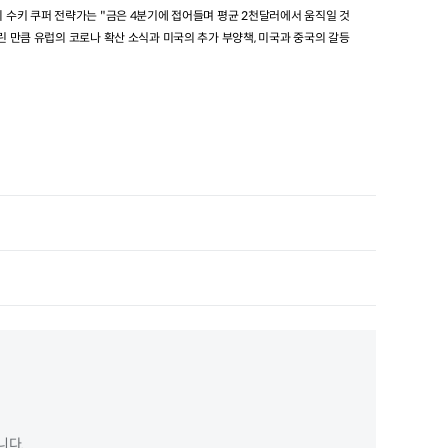
 수키 쿠퍼 전략가는
"
금은
4
분기에 접어들며 평균
2
천달러에서 움직일 것
린 만큼 유럽의 코로나 확산 소식과 미국의 추가 부양책
,
미국과 중국의 갈등
니다.