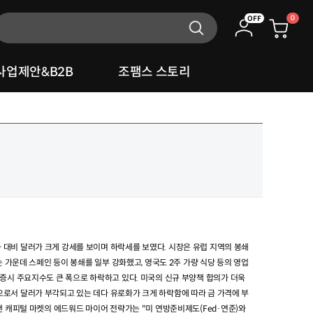
0
OFF
사업제안&B2B
조팸스 스토리
 대비 달러가 크게 강세를 보이며 하락세를 보였다
.
시장은 유럽 지역의 봉쇄
는 가운데 스페인 등이 봉쇄를 일부 강화했고
,
영국도
2
주 가량 식당 등의 영업
증시 주요지수도 큰 폭으로 하락하고 있다
.
미국의 신규 부양책 합의가 더욱
로서 달러가 부각되고 있는 데다 유로화가 크게 하락함에 따라 금 가격에 부
맨 캐피털 마켓의 에드워드 마이어 전략가는
"
미 연방준비제도
(Fed
·연준
)
와