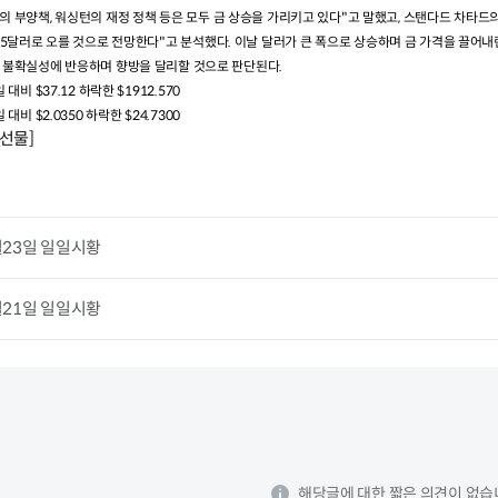
의 부양책
,
워싱턴의 재정 정책 등은 모두 금 상승을 가리키고 있다
"
고 말했고
,
스탠다드 차타드의
15
달러로 오를 것으로 전망한다
"
고 분석했다
.
이날 달러가 큰 폭으로 상승하며 금 가격을 끌어내
 불확실성에 반응하며 향방을 달리할 것으로 판단된다
.
일 대비
$37.12
하락한
$1912.570
일 대비
$2.0350
하락한
$24.7300
선물]
월23일 일일시황
월21일 일일시황
해당글에 대한 짧은 의견이 없습