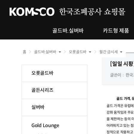
골드바.실버바
카드형 제품
홈
골드바.실버바
오롯골드바
월간 금시세
[일일 시황
오롯골드바
글쓴이
한국
골든시리즈
골드 가격
,
골드 가격은 유럽에
실버바
강화 움직임과 주요
을 제한하는 등의 
Gold Lounge
어려워지고 있는 점
정적으로 작용하고 