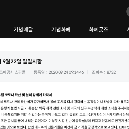
기념메달
기념화폐
화폐굿즈
]
9월22일 일일시황
조폐공사 쇼핑몰
등록일
2020.09.24 09:14:46
조회수
8732
유럽 코로나 확산 및 달러 강세에 하락세
서 코로나
19
의 확산세가 증가하면서 봉쇄 조치를 다시 강화하는 움직임이 나타남에 따라 유로화
 은행의 불법 자금 거래 논란
,
틱톡 매각 관련 소식 및 미국의 신규 부양책에 대한 소식을 주시하
미니 봉쇄조치를 취할 수 있다는 분석이 나오고 있다
.
유럽의 코로나
19
재확산이 거세지면서 뉴욕
 또한 증시를 끌어 내리는 요인이다
.
이렇듯 시장 전반에 불확실성이 커지고 있음에도 안전자산으
있는 것으로 보인다
.
반면 대다수의 전문가들은 여전히 금 가격을 긍정적으로 보고 있다
. ED&F