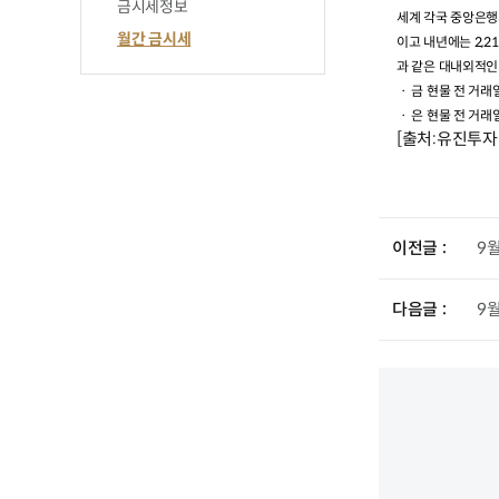
금시세정보
세계 각국 중앙은행
월간 금시세
이고 내년에는
2,2
과 같은 대내외적인
ㆍ 금 현물 전 거래
ㆍ 은 현물
전 거래
[출처:유진투자
이전글
9
다음글
9