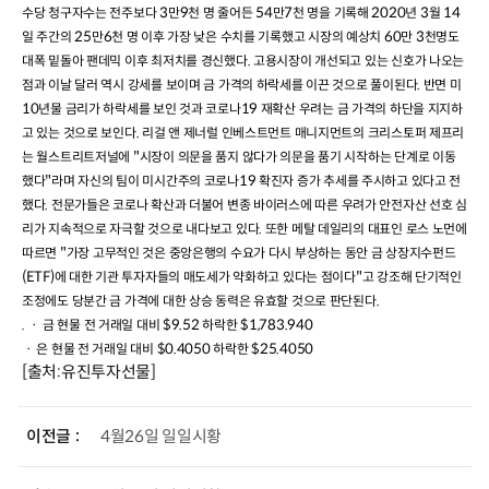
3
9
54
7
2020
3
14
수당 청구자수는 전주보다
만
천 명 줄어든
만
천 명을 기록해
년
월
25
6
60
3
일 주간의
만
천 명 이후 가장 낮은 수치를 기록했고 시장의 예상치
만
천명도
.
대폭 밑돌아 팬데믹 이후 최저치를 경신했다
고용시장이 개선되고 있는 신호가 나오는
.
점과 이날 달러 역시 강세를 보이며 금 가격의 하락세를 이끈 것으로 풀이된다
반면 미
10
19
년물 금리가 하락세를 보인 것과 코로나
재확산 우려는 금 가격의 하단을 지지하
.
고 있는 것으로 보인다
리걸 앤 제너럴 인베스트먼트 매니지먼트의 크리스토퍼 제프리
"
는 월스트리트저널에
시장이 의문을 품지 않다가 의문을 품기 시작하는 단계로 이동
"
19
했다
라며 자신의 팀이 미시간주의 코로나
확진자 증가 추세를 주시하고 있다고 전
.
했다
전문가들은 코로나 확산과 더불어 변종 바이러스에 따른 우려가 안전자산 선호 심
.
리가 지속적으로 자극할 것으로 내다보고 있다
또한 메탈 데일리의 대표인 로스 노먼에
"
따르면
가장 고무적인 것은 중앙은행의 수요가 다시 부상하는 동안 금 상장지수펀드
(ETF)
"
에 대한 기관 투자자들의 매도세가 약화하고 있다는 점이다
고 강조해 단기적인
.
조정에도 당분간 금 가격에 대한 상승 동력은 유효할 것으로 판단된다
$9.52
$1,783.940
.
ㆍ 금 현물 전 거래일 대비
하락한
$0.4050
$25.4050
ㆍ 은 현물 전 거래일 대비
하락한
[출처:유진투자선물]
이전글
4월26일 일일시황