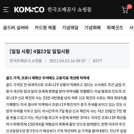
0
골드바.실버바
카드형 제품
기념메달
기념화폐
화폐굿즈
사
[일일 시황]
4월23일 일일시황
한국조폐공사 쇼핑몰
2021.04.23 16:58:37
8577
,
골드 가격
코로나 재확산 우려에도 고용지표 개선에 하락세
19
골드 가격은 전 세계적으로 코로나
상황이 악화하고 있다는 소식에도 주간 실업 지
.
표가 개선된 점과 달러 강세에 영향을 받아 하락세를 연출했다
이날 발표된 인도의 코
19
31
4
로나
신규 확진자 수는
만
천명을 넘어 하루 신규 확진자 수로는 역대 최대치를
.
19
기록했다
미국 중서부 지역에서 코로나
확진자가 증가 추세를 보이고 있는 것도 시
.
7
10
7
장의 우려를 키우고 있다
미시간주의
일 평균 신규 확진자 수는 지난
일간
천 명
.
19
을 웃돌고 있고 이는 지난가을 최고치 수준에 육박한 것이다
미국은 코로나
확산을
150
.
막기 위해 현재
개국을 여행금지 목록에 올린 것으로 밝혀졌다
반면 미국의 주간
.
신규실업수당 청구건수가 예상보다 크게 개선되며 금 가격을 끌어내렸다
지난주 실업