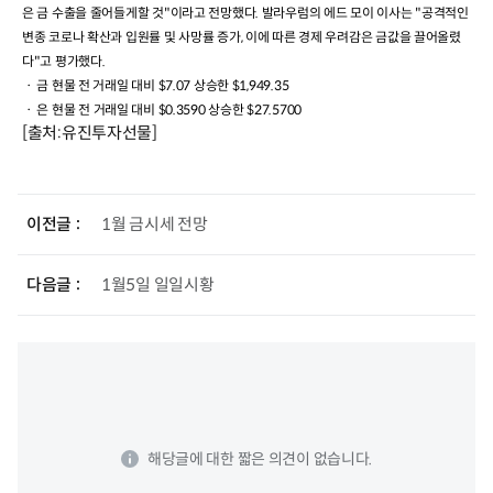
은 금 수출을 줄어들게할 것
"
이라고 전망했다
.
발라우럼의 에드 모이 이사는
"
공격적인
변종 코로나 확산과 입원률 및 사망률 증가
,
이에 따른 경제 우려감은 금값을 끌어올렸
다
"
고 평가했다
.
ㆍ 금 현물 전 거래일 대비
$7.07
상승한
$1,949.35
ㆍ 은
현물
전 거래일 대비
$0.3590
상승한
$27.5700
[출처:유진투자선물]
이전글
1월 금시세 전망
다음글
1월5일 일일시황
해당글에 대한 짧은 의견이 없습니다.