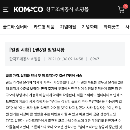
0
골드바.실버바
카드형 제품
기념메달
기념화폐
화폐굿즈
사
[일일 시황]
1월6일 일일시황
한국조폐공사 쇼핑몰
2021.01.06 09:14:58
8947
골드 가격, 달러화 약세 및 미 조지아주 결선 긴장에 상승
골드 가격은 달러화 약세가 지속되며 상승했다
.
조지아 결선 투표를 앞두고 달러는
2
년
래 최저치 수준을 보였다
.
만약 조지아 투표에서 민주당이 상원을 장악하게 되면 더 큰
규모의 부양책이 가능해져 달러에 악재로 작용한다
.
서클 스퀘어드 얼티니티브 인베스
트먼츠의 제프리 시카 창립자는
"
우리는 상당한 규모의 추가 부양책을 볼 가능성이 있
다
"
면서
"
이는 추가 달러 약세로 이어질 것
"
이라고 말했다
.
시카 창립자는
"
이번주 상
원 선거는 시장에 큰 영향을 주는 이벤트가 될 수 있고 이로 인해 금은 상승하고 있
다
"
고 말했다
.
남아프리카에서 발견된 코로나 바이러스에 대한 우려감도 안전자산 수
요를 높이고 있다
.
스톤엑스의 로나 오코넬 전략가는
"
남아프리카발 항공이 중단된 것