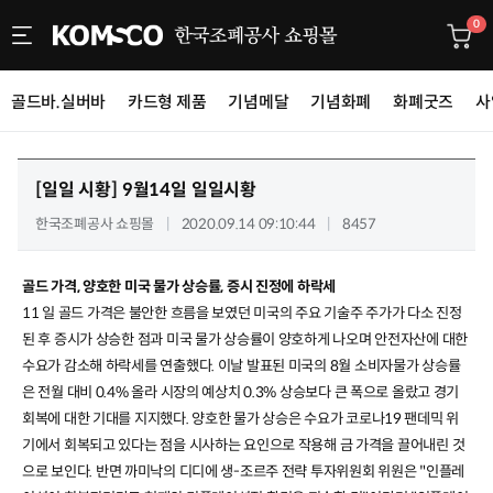
0
골드바.실버바
카드형 제품
기념메달
기념화폐
화폐굿즈
사
[일일 시황]
9월14일 일일시황
한국조폐공사 쇼핑몰
2020.09.14 09:10:44
8457
골드 가격, 양호한 미국 물가 상승률, 증시 진정에 하락세
11
일 골드 가격은 불안한 흐름을 보였던 미국의 주요 기술주 주가가 다소 진정
된 후 증시가 상승한 점과 미국 물가 상승률이 양호하게 나오며 안전자산에 대한
수요가 감소해 하락세를 연출했다
.
이날 발표된 미국의
8
월 소비자물가 상승률
은 전월 대비
0.4%
올라 시장의 예상치
0.3%
상승보다 큰 폭으로 올랐고 경기
회복에 대한 기대를 지지했다
.
양호한 물가 상승은 수요가 코로나
19
팬데믹 위
기에서 회복되고 있다는 점을 시사하는 요인으로 작용해 금 가격을 끌어내린 것
으로 보인다
.
반면 까미낙의 디디에 생
-
조르주 전략 투자위원회 위원은
"
인플레