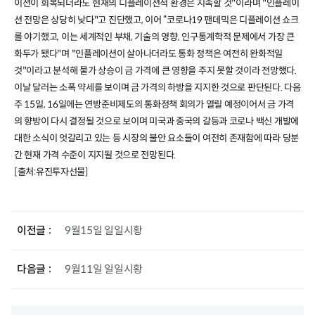
이션이 회복되더라도 현재의 디플레이션적 환경은 지속할 것
"
이라며
"
인플레이
션 전망은 상당히 낮다
"
고 진단했고
,
이어
“
코로나
19
팬데믹은 디플레이션 쇼크
를 야기했고
,
이는 세계적인 부채
,
기술의 영향
,
인구통계학적 문제에서 가장 큰
화두가 됐다
"
며
"
인플레이션이 살아나더라도 통화 정책은 여전히 완화적일
것
"
이라고 분석해 물가 상승이 금 가격에 큰 영향을 주지 못할 것이라 전망했다
.
이날 달러는 소폭 약세를 보이며 금 가격의 하방을 지지한 것으로 판단된다
.
다음
주
15
일
, 16
일에는 연방준비제도의 통화정책 회의가 열릴 예정이어서 금 가격
의 향방이 다시 결정될 것으로 보이며 미국과 중국의 갈등과 코로나 백신 개발에
대한 소식이 엇갈리고 있는 등 시장의 불안 요소들이 여전히 존재함에 따라 당분
간 현재 가격 수준이 지지될 것으로 전망된다
.
[출처:유진투자선물]
이전글
9월15일 일일시황
다음글
9월11일 일일시황