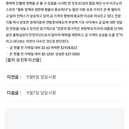
명하며 인플레 정책을 손 볼 수 있음을 시사한 한 것과
ECB
의 필립 레인 수석 이코노미
스트의
"
통화 정책과 관련해 환율이 중요하다
"
는 발언 이후 유로 가치가 큰 폭 떨어지
고 달러 인덱스가 상승하고 있어 금 가격의 향방에 중요한 이슈로 떠오르고 있다
.
전문
가들 역시 양호한 경제지표와 연방준비제도의 부양책 기조 사이에서 금 값에 대한 엇갈
린 전망을 내놓고 있지만 장기적으로 “연준의 영구적인 부양책과 미국의 대통령 선거와
같은 불확실성이 안전자산으로서 달러의 매력을 제한하고 금 가격의 상승을 도울 것”이
라고 내다보는 의견이 다수인 것으로 판단된다
.
ㆍ 금 현물 전 거래일 대비
$3 63
하락한
$1928.822
ㆍ 은 현물
전 거래일 대비
$0.1200
상승한
$27.0000
[출처:유진투자선물]
이전글
9월9일 일일시황
다음글
9월7일 일일시황