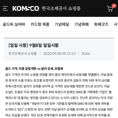
0
골드바.실버바
카드형 제품
기념메달
기념화폐
화폐굿즈
사
[일일 시황]
9월8일 일일시황
한국조폐공사 쇼핑몰
2020.09.08 09:13:53
8166
골드 가격, 미중 갈등격화 vs 달러 강세, 보합세
골드 가격은 미국의 노동절 연휴를 맞아 좁은 레인지에서 보합세를 연출했다
.
이날 발표
된 중국의 수출 지표는 호조를 보였지만 미국과 중국의 갈등이 격화 되며 투자 심리를
위축시켰지만
,
달러가 강세를 보이며 금 가격의 상승세를 제한한 것으로 보인다
.
이날
도널드 트럼프 미국 행정부가 중국 최대 파운드리 업체인
SMIC
를 거래제한 기업인 ‘블
랙리스트’에 올리는 방안을 검토하고 있다는 소식이 나왔다
.
지난주 로이터는 미국 국방
부 당국자를 인용해 “국방부가 다른 정부 기관들과 협력해
SMIC
에 대한 제재 여부를
논의하고 있다”고 밝힌 바 있다
.
반면 이날 달러가 강세를 보이며 금 가격의 상승을 제한
하는 모습을 보였다
.
최근
ECB
관계자들이 유로화 강세에 대해 공식적으로 우려를 표