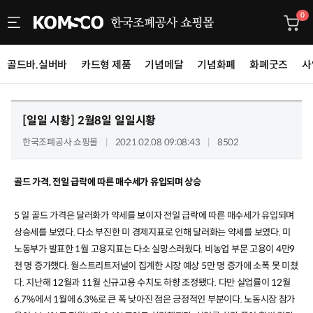
0
골드바.실버바
카드형 제품
기념메달
기념화폐
화폐굿즈
사
[일일 시황]
2월8일 일일시황
한국조폐공사 쇼핑몰
2021.02.08 09:08:43
8502
골드 가격, 전일 급락에 따른 매수세가 유입되며 상승
5
일 골드 가격은 달러화가 약세를 보이자 전일 급락에 따른 매수세가 유입되며
상승세를 보였다
.
다소 부진한 미 경제지표로 인해 달러화는 약세를 보였다
.
미
노동부가 발표한
1
월 고용지표는 다소 실망스러웠다
.
비농업 부문 고용이
4
만
9
천 명 증가했다
.
월스트리트저널이 집계한 시장 예상
5
만 명 증가에 소폭 못 미쳤
다
.
지난해
12
월과
11
월 신규고용 수치도 하향 조정됐다
.
다만 실업률이
12
월
6.7%
에서
1
월에
6.3%
로 큰 폭 낮아진 점은 긍정적인 부분이다
.
노동시장 참가