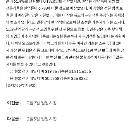
율이
61.4%
로 전월보다
0.1%
포인트 하락했지만
,
실업률 하락 폭이 훨씬 컸다
.
전문가들은 실업률이
6.7%
에 머물 것으로 예상했었다
.
미 상원은 전일 밤샘 표
결 끝에 예산결의안을 가결했다
.
이는 더 작은 규모의 부양책을 주장하는 공화당
의 협조가 없더라도
,
민주당의 현 의석만으로 예산 조정을 가능하게 하는 조치다
.
1
조
9
천억 달러 부양책 도입을 위한 첫 관문으로 꼽혔다
.
민주당은 기존 부양책
의 실업급여 추가지원이 종료되는
3
월 중순까지 새 부양책을 도입한다는 계획이
다
.
내셔널 오스트레일리아 뱅크의 원자재 부문 이사인 라츨란 쇼는
"
금에 있어
서 가장 큰 위협은 신종 코로나바이러스 감염증
(
코로나
19)
백신 보급에 따른 강
한 경제 회복
"
이라면서
"
다만 백신 보급과 관련된 불확실성이 나온다면 금값은
지지를 받을 수 있다
"
고 덧붙였다
.
ㆍ 금 현물 전 거래일 대비
$19.36
상승한
$1,811.6156
ㆍ 은 현물 전 거래일 대비
$0.5358
상승한
$26.8282
[출처:유진투자선물]
이전글
2월9일 일일시황
다음글
2월5일 일일시황