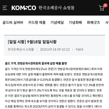
0
골드바.실버바
카드형 제품
기념메달
기념화폐
화폐굿즈
사
[일일 시황]
9월18일 일일시황
한국조폐공사 쇼핑몰
2020.09.18 09:10:22
9604
골드 가격, 연방공개시장위원회 결과에 실망 매물 출현
골드 가격은 미국 연방준비제도
(Fed
·연준
)
가 연방공개시장위원회
(FOMC)
회의 이후
상승세에 대한 이익 실현 매물이 출현하며 하락세를 보였다
.
연준은 연방공개시장위원
회
(FOMC)
에서 기준금리를
0~0.25%
로 동결했다
.
연준은 앞서 발표한 평균물가목표
제 도입에 따라 성명서의 문구에도 변화를 줬다
.
연준은 물가가 일정 기간
2%
를 완만하
게 넘어서 장기 평균 물가가
2%
가 되도록 하는 것을 목표로 할 것이라고 밝혔다
.
연준
은 이런 결과가 달성될 때까지 완화적인 통화정책 스탠스를 유지할 것이라고 확인했다
.
자산 매입 정책도 현재 속도를 유지할 것이라고 연준은 밝혔다
.
연준은 같이 발표한 점
도표를 통해서는 최소한
2023
년까지 금리가 동결될 수 있다는 점을 시사했다
.
대다수