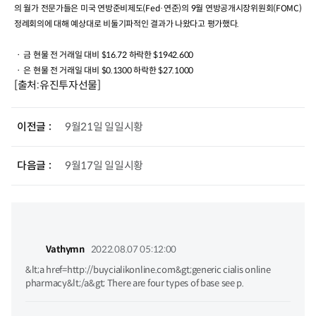
의 월가 전문가들은 미국 연방준비제도
(Fed
·연준
)
의
9
월 연방공개시장위원회
(FOMC)
정례회의에 대해 예상대로 비둘기파적인 결과가 나왔다고 평가했다
.
ㆍ 금 현물 전 거래일 대비
$16.72
하락한
$1942.600
ㆍ 은 현물
전 거래일 대비
$0.1300
하락한
$27.1000
[출처:유진투자선물]
이전글
9월21일 일일시황
다음글
9월17일 일일시황
Vathymn
2022.08.07 05:12:00
&lt;a href=http://buycialikonline.com&gt;generic cialis online
pharmacy&lt;/a&gt; There are four types of base see p.