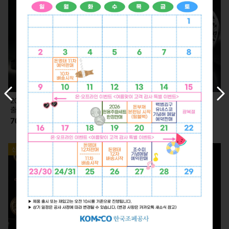
이
다
2026 KLPGA 카드형 실버 (7.2.
2026 KLPGA 기념 은메달 (7.2.
전
음
출고)
출고)
슬
슬
70,000
350,000
라
라
이
이
드
드