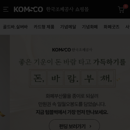
0
골드바.실버바
카드형 제품
기념메달
기념화폐
화폐굿즈
사