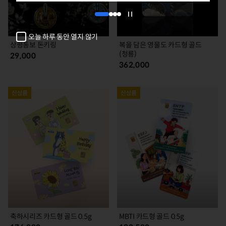
1
2
3
4
자
동
오늘 하루 동안 열지 않기
넘
상평통보 돈키링
복을 담은 영물도 카드형 골드
김
(청룡)
29,000
정
362,000
지
축하시리즈 카드형 골드 0.5g
MBTI 카드형 골드 0.5g