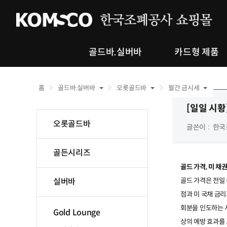
골드바.실버바
카드형 제품
홈
골드바.실버바
오롯골드바
월간 금시세
[일일 시황
오롯골드바
글쓴이
한국
골든시리즈
골드 가격, 미 채
골드 가격은 전일
실버바
점과 미 국채 금
회분을 인도하는 
Gold Lounge
상의 예방 효과를