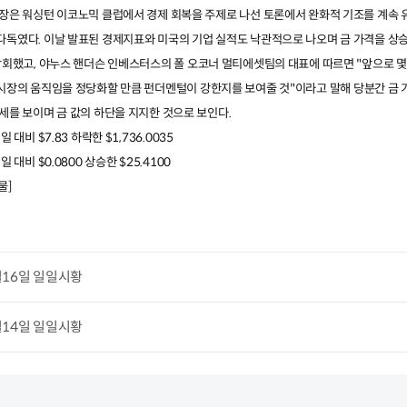
의장은 워싱턴 이코노믹 클럽에서 경제 회복을 주제로 나선 토론에서 완화적 기조를 계속 
 다독였다
.
이날 발표된 경제지표와 미국의 기업 실적도 낙관적으로 나오며 금 가격을 상
상회했고
,
야누스 핸더슨 인베스터스의 폴 오코너 멀티에셋팀의 대표에 따르면
"
앞으로 몇
시장의 움직임을 정당화할 만큼 펀더멘털이 강한지를 보여줄 것
"
이라고 말해 당분간 금 
약세를 보이며 금 값의 하단을 지지한 것으로 보인다
.
래일 대비
$7.83
하락한
$1,736.0035
래일 대비
$0.0800
상승한
$25.4100
물]
월16일 일일시황
월14일 일일시황