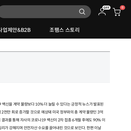
0
OFF
사업제안&B2B
조팸스 스토리
9
백신을 계약 물량보다
10%
더 늘릴 수 있다는 긍정적 뉴스가 발표된
억
2
천만 회로 증가할 것으로 예상돼 미국 정부와의 총 계약 물량인
3
억
 결과를 통해 자사의 코로나
19
백신이
2
차 접종
6
개월 후에도
90%
이
 심리가 강해지며 안전자산 수요를 끌어내린 것으로 보인다
.
한편 이날