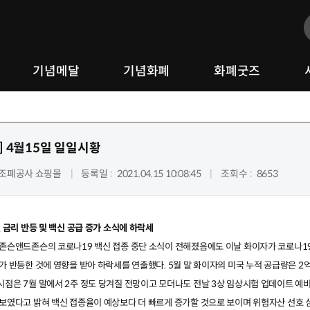
기념메달
기념화폐
화폐굿즈
]
4월15일 일일시황
조폐공사 쇼핑몰
등록일
2021.04.15 10:08:45
조회수
8653
권 금리 반등 및 백신 공급 증가 소식에 하락세
 존슨앤드존슨의 코로나
19
백신 접종 중단 소식이 전해졌음에도 이날 화이자가 코로나
1
리가 반등한 것에 영향을 받아 하락세를 연출했다
. 5
월 말 화이자의 미국 누적 공급량은
2
시점은
7
월 말에서
2
주 정도 당겨질 전망이고 모더나도 전날
3
상 임상시험 업데이트 예비
 보였다고 밝혀 백신 접종율이 예상보다 더 빠르게 증가할 것으로 보이며 위험자산 선호