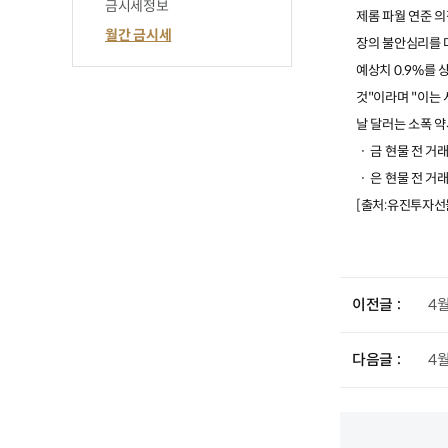
금시세정보
제롬 파월 연준 
월간 금시세
장의 불안심리를
예상치
0.9%
를 
것
"
이라며
"
이는 
날 달러는 소폭 
ㆍ 금 현물 전 거
ㆍ 은 현물 전 거
[출처:유진투자선
이전글
4
다음글
4