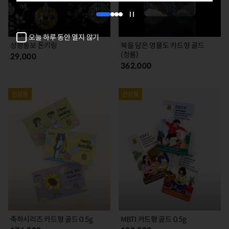
1
2
3
4
자
동
오늘 하루 동안 열지 않기
넘
상평통보 돈키링
복을 담은 영물도 카드형 골드
김
(청룡)
29,000
정
362,000
지
축하시리즈 카드형 골드 0.5g
MBTI 카드형 골드 0.5g