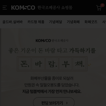
0
골드바.실버바
카드형 제품
기념메달
기념화폐
화폐굿즈
사