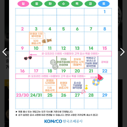
이
다
2026 KLPGA 카드형 실버 (7.2.
2026 KLPGA 기념 은메달 (7.2.
전
음
출고)
출고)
슬
슬
70,000
350,000
라
라
이
이
드
드