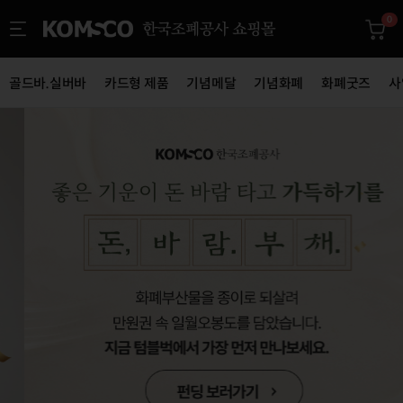
0
골드바.실버바
카드형 제품
기념메달
기념화폐
화폐굿즈
사