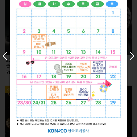
이
다
2026 KLPGA 카드형 실버 (7.2.
2026 KLPGA 기념 은메달 (7.2.
전
음
출고)
출고)
슬
슬
70,000
350,000
라
라
이
이
드
드