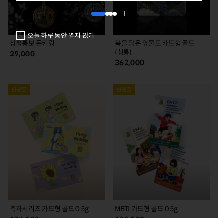
1
2
3
4
자
동
오늘 하루 동안 열지 않기
넘
상평통보 돈키링
복을 담은 영물도 카드형 골드
김
(청룡)
29,000
정
362,000
지
축하시리즈 카드형 골드 0.5g
MBTI 카드형 골드 0.5g