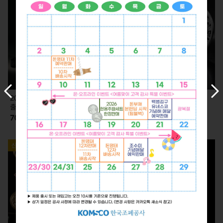
이
다
2026 KLPGA 카드형 실버 (7.2.
2026 KLPGA 기념 은메달 (7.2.
전
음
출고)
출고)
슬
슬
70,000
350,000
라
라
이
이
드
드