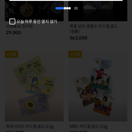
1
2
3
4
자
동
오늘 하루 동안 열지 않기
넘
상평통보 돈키링
복을 담은 영물도 카드형 골드
김
(청룡)
29,000
정
362,000
지
축하시리즈 카드형 골드 0.5g
MBTI 카드형 골드 0.5g