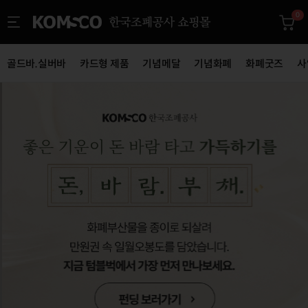
0
골드바.실버바
카드형 제품
기념메달
기념화폐
화폐굿즈
사