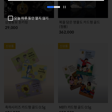
1
2
3
4
자
동
오늘 하루 동안 열지 않기
넘
상평통보 돈키링
복을 담은 영물도 카드형 골드
김
(청룡)
29,000
정
362,000
지
축하시리즈 카드형 골드 0.5g
MBTI 카드형 골드 0.5g