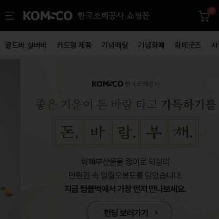
0
골드바.실버바
카드형 제품
기념메달
기념화폐
화폐굿즈
사