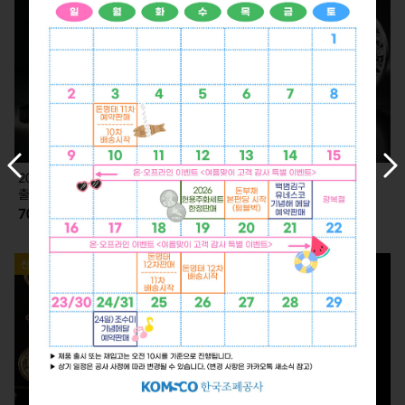
이
다
2026 KLPGA 카드형 실버 (7.2.
2026 KLPGA 기념 은메달 (7.2.
전
음
출고)
출고)
슬
슬
70,000
350,000
라
라
이
이
드
드