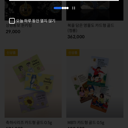
1
2
3
4
자
동
오늘 하루 동안 열지 않기
넘
상평통보 돈키링
복을 담은 영물도 카드형 골드
김
(청룡)
29,000
정
362,000
지
축하시리즈 카드형 골드 0.5g
MBTI 카드형 골드 0.5g