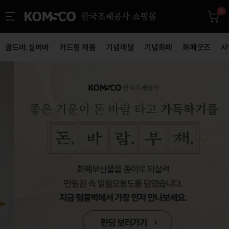
0
골드바.실버바
카드형 제품
기념메달
기념화폐
화폐굿즈
사