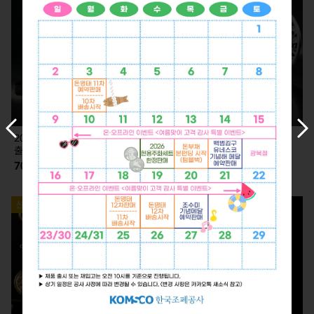
이
다
2026 KLPGA 카드형 실버 (7.2.
2026 KLPGA 기념 은메달 (7.2.
전
음
출고)
출고)
슬
슬
70,000
350,000
라
라
이
이
드
드