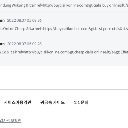
ndung Wirkung &lt;a href=http://buycialikonline.com&gt;cialis buy online&lt;/a
ymn
2022.08.07 05:03:36
a Online Cheap &lt;a href=https://buycialikonline.com&gt;best price cialis&lt;/
ymn
2022.08.07 05:02:28
Co &lt;a href=http://buycialikonline.com&gt;cheap cialis online&lt;/a&gt; Effet
서비스이용약관
귀금속 가이드
1:1 문의
업자정보확인