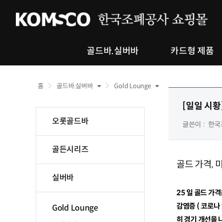
골드바.실버바
카드형 제품
홈
골드바.실버바
Gold Lounge
[일일 시황
오롯골드바
글쓴이
한국
골든시리즈
골드 가격
,
미
실버바
25
일 골드 가격
감염증
(
코로나
Gold Lounge
히 경기 개선을 