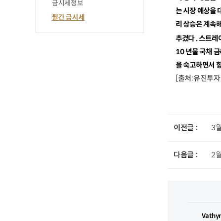
금시세정보
는 시장 예상을 
월간 금시세
리 상승은 계속해
추겼다
.
스트레
10
년물 국채 금
을 숙고하면서 
[출처:유진투자
이전글
3
다음글
2
Vath