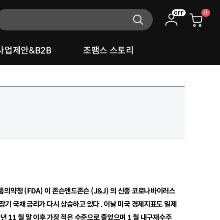
0
OFF
사업제안&B2B
조팸스 스토리
식품의약청
(FDA)
이 존슨앤드존슨
(J&J)
의 신종 코로나바이러스
장기 국채 금리가 다시 상승하고 있다
.
이날 미국 경제지표도 일제
작년
11
월 말 이후 가장 적은 수준으로 줄었으며
1
월 내구재수주