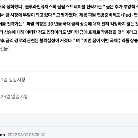
대폭 상회했다
.
블루라인퓨처스의 필립 스트레이블 전략가는
"
금은 추가 부양책 
서 금 시장에 부담이 되고 있다
"
고 평가했다
.
제롬 파월 연방준비제도
(Fed
연
·
이블 전략가는
"
파월 의장은
10
년물 국채 금리 상승에 대해 전혀 걱정하지 않는 것
리 상승에 대해 어떠한 경고 입장이라도 냈다면 금에 호재로 작용했을 것
"
이라고
향후 금리 경로와 관련된 불확실성이 커졌다
"
며
"
이런 점이 이번 국채수익률 상승
선물]
월1일 일일시황
월25일 일일시황
ymn
2022.08.07 05:08:32