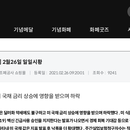
기념메달
기념화폐
화폐굿즈
]
2월26일 일일시황
조폐공사 쇼핑몰
등록일
2021.02.26 09:20:01
조회수
9241
 국채 금리 상승에 영향을 받으며 하락
은 달러화 약세에도 불구하고 미 국채 금리 상승에 영향을 받으며 하락했다
.
미 
19)
백신 긴급사용 승인을 지지한다는 발표가 나오면서 경제 회복 기대감 등으로 
나타내 미 국채 값은 지표 발표 후 낙폭을 더 확대했다
.
주간실업보험청구자수는 