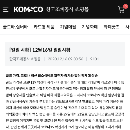
0
골드바.실버바
카드형 제품
기념메달
기념화폐
화폐굿즈
사
[일일 시황]
12월16일 일일시황
한국조폐공사 쇼핑몰
2020.12.16 09:30:56
9101
골드 가격, 코로나 백신 희소식에도 확진자 증가와 달러 약세에 상승
골드 가격은 코로나
19
백신이 시작되며 팬데믹 종식에 대한 기대감이 커졌으나 미국 등
전세계 곳곳에서 코로나 확진자가 크게 증가하고 있는 점과 달러 약세에 더 큰 영향을
받아 상승세를 연출했다
.
이날 미국 식품의약국은 모더나의 코로나
19
백신 임상시험 결
과 긴급사용승인 기준에 부합한다는 검토보고서를 이날 발표했고
,
이에 따라 지난주 화
이자 백신에 이어 모더나 백신도 곧 승인이 날 것으로 기대되고 있다
.
유럽에서도 유럽
의약품청이 화이자 백신 승인 논의를 기존
29
일에서
21
일로 앞당긴다고 발표해 긍정적
인 결정이 이뤄지면 유럽 첫 코로나
19
백신 접종이 연내 시작될 수도 있을 것으로 보인
다
.
반면 전세계 곳곳에서 코로나
19
확진자가 크게 늘어나면서 경제봉쇄 조치가 취해