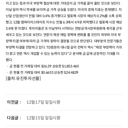
지고 있는 점과 미국 부양책 협상에 대한 기대감이 금 가격을 끌어 올린 것으로 보인다
.
이날 달러 역시 약세를 보이며 금 가격 상승을 도왔다
.
미국의 경제 지표는 혼재됐다
.
지
난달 산업생산이 전월 대비
0.4%
증가했다고 발표해 시장의 예상치
0.2%
를 소폭 상회
했고
, 12
월 엠파이어스테이트 지수는 전월
6.3
에서
4.9
로 하락했다고 발표해 시장 예상
5.4
에 못 미쳤다
.
투자자들은 또 이날부터 시작되는 연방공개시장위원회에 촉각을 곤두
세우고 있는 것으로 보인다
.
연준이 채권 매입 정책에 변화를 줄 것인지 여부와 미국 부
양책 타결 여부에 따라 금 가격의 등락이 결정될 것으로 판단된다
.
대부분의 전문가들은
부양책 타결을 전망하고 있다
. TD
증권의 대니얼 갈리 전략가 역시
"
재정 부양책이 거의
다 왔고 연준 역시 개입할 수 있는 능력이 있다
"
고 분석해 금 값에 긍정적인 기대를 더
했다
.
ㆍ 금 현물 전 거래일 대비
$26.29
상승한
$1,853.460
ㆍ 은
현물
전 거래일 대비
$0.6653
상승한
$24.4829
[출처:유진투자선물]
이전글
12월17일 일일시황
다음글
12월15일 일일시황