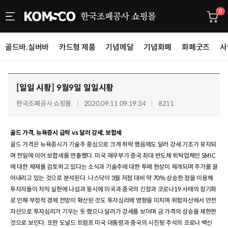
0
골드바.실버바
카드형 제품
기념메달
기념화폐
화폐굿즈
사
[일일 시황]
9월9일 일일시황
한국조폐공사 쇼핑몰
2020.09.11 09:19:34
8211
골드 가격, 뉴욕증시 급락 vs 달러 강세, 보합세
골드 가격은 뉴욕증시가 기술주 중심으로 크게 하락 했음에도 달러 강세 기조가 유지되
며 전일에 이어 보합세를 연출했다
.
미국 재무부가 중국 최대 반도체 위탁업체인
SMIC
에 대한 제재를 검토하고 있다는 소식과 기술주에 대한 투매 현상이 재개되며 주가를 끌
어내리고 있는 것으로 분석된다
.
나스닥이
3
월 저점 대비 약
70%
상승한 점을 이용해
투자자들이 차익 실현에 나섬과 동시에 미국과 중국의 긴장과 코로나
19
사태의 장기화
로 인해 부정적 경제 전망이 확산된 것도 투자심리에 영향을 미치며 위험자산에서 안전
자산으로 투자심리가 기우는 듯 했으나 달러가 강세를 보이며 금 가격의 상승을 제한한
것으로 보인다
.
또한 도널드 트럼프 미국 대통령과 중국의 시진핑 주석의 코로나 백신