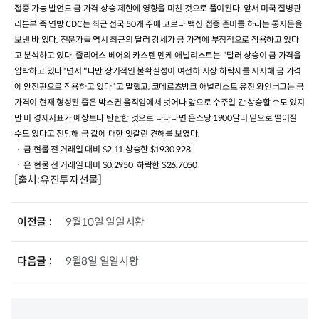
접종 가능 발언도 금 가격 상승 제한에 영향을 미친 것으로 풀이된다
.
앞서 미국 질병관
리본부 즉 연방
CDC
는 최근 전국
50
개 주에 코로나 백신 접종 준비를 하라는 통지문을
보낸 바 있다
.
전문가들 역시 최근의 달러 강세가 금 가격에 부정적으로 작용하고 있다
고 분석하고 있다
.
쥴리어스 베어의 카스텐 멘케 애널리스트는
"
달러 상승이 금 가격을
압박하고 있다
"
면서
"
다만 장기적인 불확실성이 여전히 시장 하락세를 저지해 금 가격
에 안전판으로 작용하고 있다
"
고 말했고
,
코메르츠방크 애널리스트 유진 와인버그는 금
가격이 현재 형성된 좁은 박스권 움직임에서 벗어나 앞으로 수주일 간 상승할 수도 있지
만 미 경제지표가 예상보다 탄탄한 것으로 나타나면 온스당
1900
달러 밑으로 떨어질
수도 있다고 전망해 금 값에 대한 엇갈린 견해를 보였다
.
ㆍ 금 현물 전 거래일 대비
$2 11
상승한
$1930.928
ㆍ 은 현물
전 거래일 대비
$0.2950
하락한
$26.7050
[출처:유진투자선물]
이전글
9월10일 일일시황
다음글
9월8일 일일시황