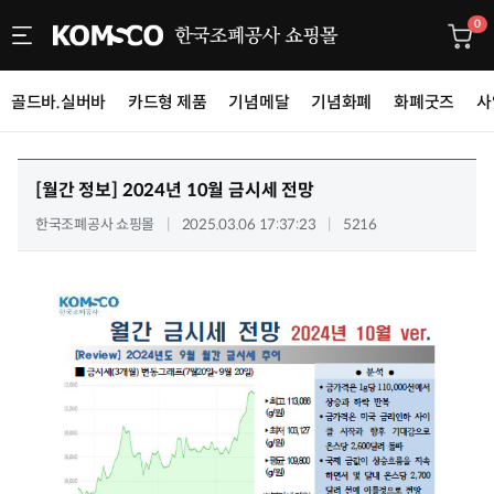
0
골드바.실버바
카드형 제품
기념메달
기념화폐
화폐굿즈
사
[월간 정보]
2024년 10월 금시세 전망
한국조폐공사 쇼핑몰
2025.03.06 17:37:23
5216